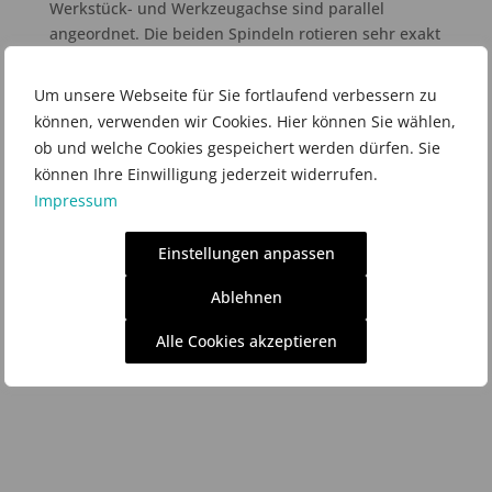
Werkstück- und Werkzeugachse sind parallel
angeordnet. Die beiden Spindeln rotieren sehr exakt
und drehsteif in einem festen
Übersetzungsverhältnis, bei hoher Drehzahl.
Um unsere Webseite für Sie fortlaufend verbessern zu
können, verwenden wir Cookies. Hier können Sie wählen,
Durch die Rotation von Werkstück und Werkzeug
ob und welche Cookies gespeichert werden dürfen. Sie
beschreibt die Schneide des Werkzeugs eine
können Ihre Einwilligung jederzeit widerrufen.
Zykloide, die dem in der Werkstückzeichnung
Impressum
angegebenen Radius für die Rastnute angenähert
ist.
Einstellungen anpassen
Ablehnen
Alle Cookies akzeptieren